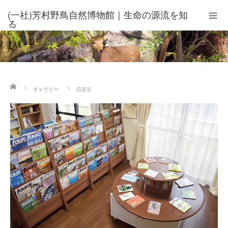
(一社)芳村野鳥自然博物館｜生命の源流を知
る
ホーム
ギャラリー
図書室