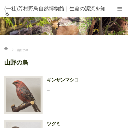
(一社)芳村野鳥自然博物館｜生命の源流を知
る
ホーム
山野の鳥
山野の鳥
ギンザンマシコ
…
ツグミ