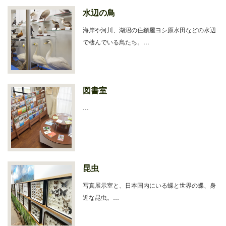
水辺の鳥
海岸や河川、湖沼の住麵屋ヨシ原水田などの水辺
で棲んでいる鳥たち。…
図書室
…
昆虫
写真展示室と、日本国内にいる蝶と世界の蝶、身
近な昆虫。…