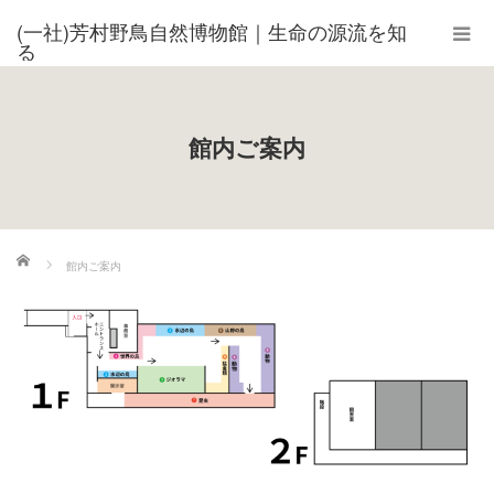
(一社)芳村野鳥自然博物館｜生命の源流を知
る
館内ご案内
ホーム
館内ご案内