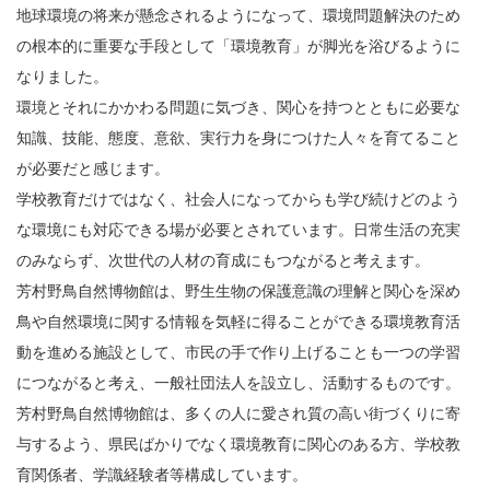
地球環境の将来が懸念されるようになって、環境問題解決のため
の根本的に重要な手段として「環境教育」が脚光を浴びるように
なりました。
環境とそれにかかわる問題に気づき、関心を持つとともに必要な
知識、技能、態度、意欲、実行力を身につけた人々を育てること
が必要だと感じます。
学校教育だけではなく、社会人になってからも学び続けどのよう
な環境にも対応できる場が必要とされています。日常生活の充実
のみならず、次世代の人材の育成にもつながると考えます。
芳村野鳥自然博物館は、野生生物の保護意識の理解と関心を深め
鳥や自然環境に関する情報を気軽に得ることができる環境教育活
動を進める施設として、市民の手で作り上げることも一つの学習
につながると考え、一般社団法人を設立し、活動するものです。
芳村野鳥自然博物館は、多くの人に愛され質の高い街づくりに寄
与するよう、県民ばかりでなく環境教育に関心のある方、学校教
育関係者、学識経験者等構成しています。