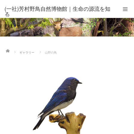
(一社)芳村野鳥自然博物館｜生命の源流を知
る
ホーム
ギャラリー
山野の鳥