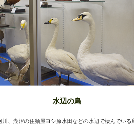
水辺の鳥
河川、湖沼の住麵屋ヨシ原水田などの水辺で棲んでいる