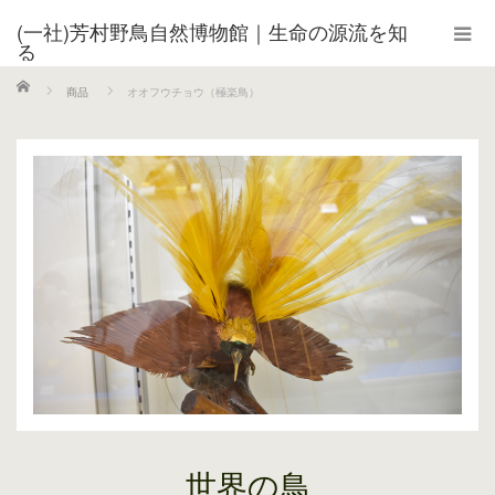
(一社)芳村野鳥自然博物館｜生命の源流を知
る
ホーム
商品
オオフウチョウ（極楽鳥）
世界の鳥