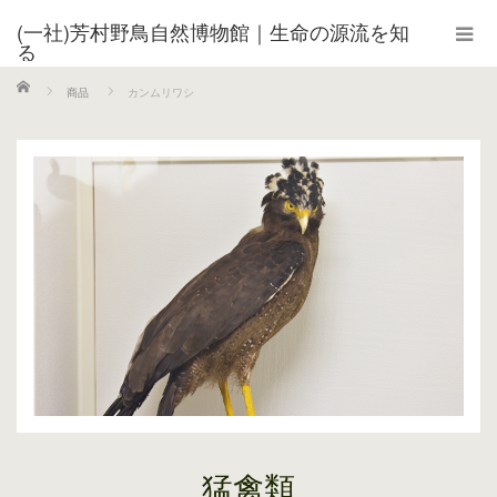
(一社)芳村野鳥自然博物館｜生命の源流を知
る
ホーム
商品
カンムリワシ
猛禽類