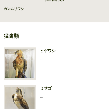
カンムリワシ
猛禽類
ヒゲワシ
…
ミサゴ
…