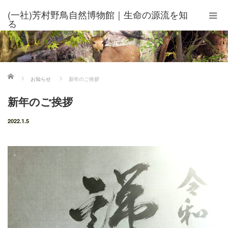
(一社)芳村野鳥自然博物館｜生命の源流を知
る
ホーム
お知らせ
新年のご挨拶
新年のご挨拶
2022.1.5