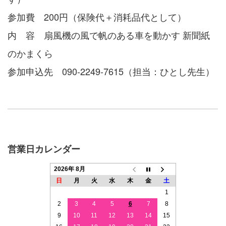
参加費 200円（保険代＋消耗品代として）
内 容 扇風機の風で帆のある車を動かす 新聞紙
のかまくら
参加申込先 090-2249-7615（担当：ひとし先生）
営業日カレンダー
2026年 8月
日
月
火
水
木
金
土
1
2
3
4
5
6
7
8
9
10
11
12
13
14
15