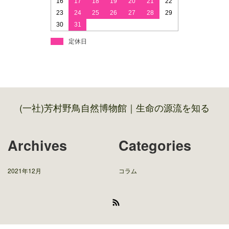
16
17
18
19
20
21
22
23
24
25
26
27
28
29
30
31
定休日
(一社)芳村野鳥自然博物館｜生命の源流を知る
Archives
Categories
2021年12月
コラム
RSS